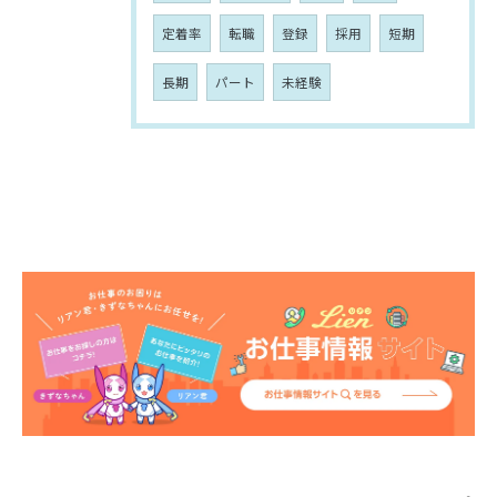
定着率
転職
登録
採用
短期
長期
パート
未経験