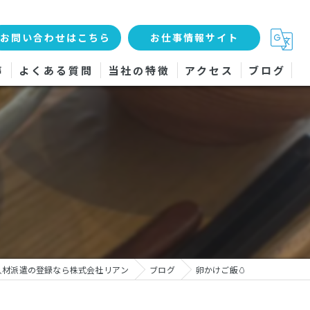
お問い合わせはこちら
お仕事情報サイト
声
よくある質問
当社の特徴
アクセス
ブログ
工場
軽作業
女性
検査
サービス
人材派遣の登録なら株式会社リアン
ブログ
卵かけご飯🥚