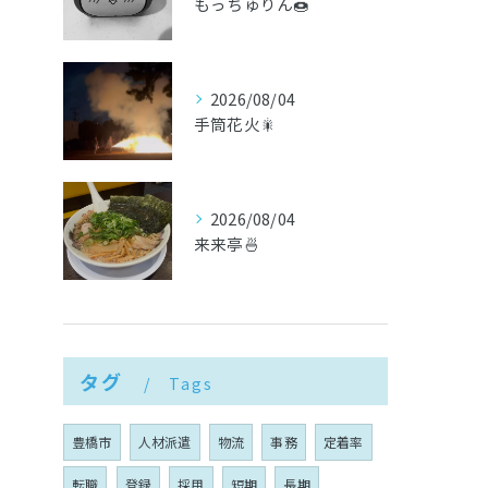
もっちゅりん🍩
2026/08/04
手筒花火🎇
2026/08/04
来来亭🍜
タグ
Tags
豊橋市
人材派遣
物流
事務
定着率
転職
登録
採用
短期
長期