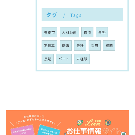
タグ
Tags
豊橋市
人材派遣
物流
事務
定着率
転職
登録
採用
短期
長期
パート
未経験