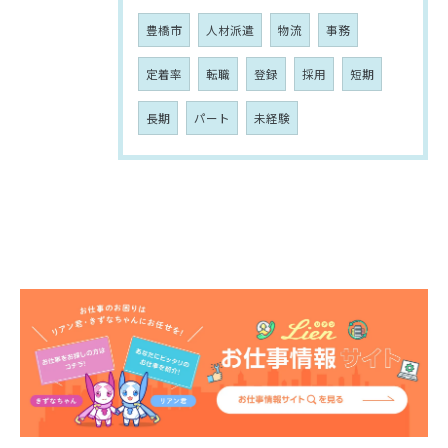
豊橋市
人材派遣
物流
事務
定着率
転職
登録
採用
短期
長期
パート
未経験