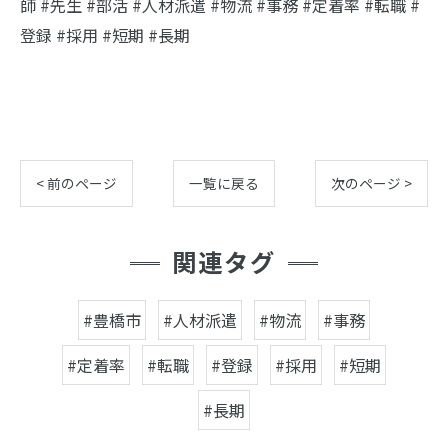
師 #先生 #部活 #人材派遣 #物流 #事務 #定着率 #転職 #
登録 #採用 #短期 #長期
< 前のページ
一覧に戻る
次のページ >
関連タグ
#豊橋市
#人材派遣
#物流
#事務
#定着率
#転職
#登録
#採用
#短期
#長期