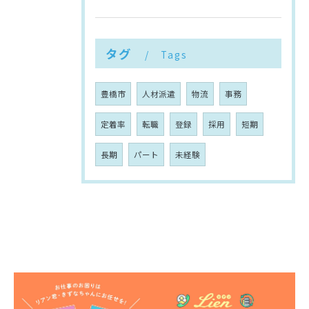
タグ
Tags
豊橋市
人材派遣
物流
事務
定着率
転職
登録
採用
短期
長期
パート
未経験