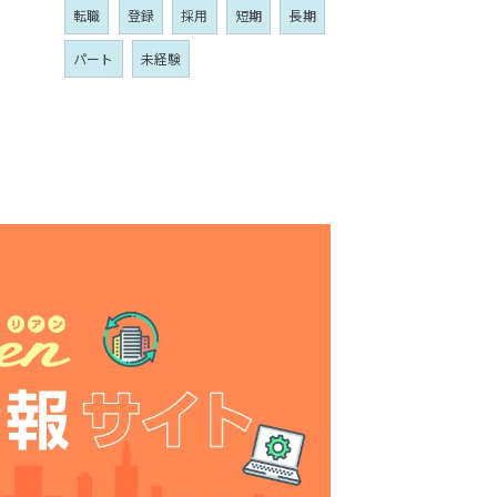
転職
登録
採用
短期
長期
パート
未経験