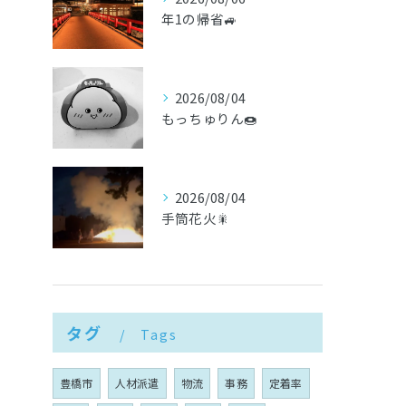
年1の帰省🚙
2026/08/04
もっちゅりん🍩
2026/08/04
手筒花火🎇
タグ
Tags
豊橋市
人材派遣
物流
事務
定着率