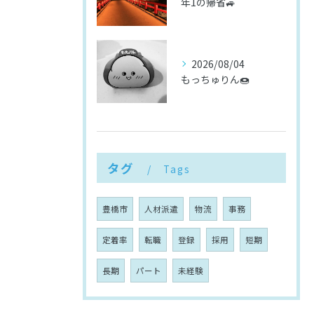
年1の帰省🚙
2026/08/04
もっちゅりん🍩
タグ
Tags
豊橋市
人材派遣
物流
事務
定着率
転職
登録
採用
短期
長期
パート
未経験