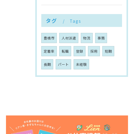
タグ
Tags
豊橋市
人材派遣
物流
事務
定着率
転職
登録
採用
短期
長期
パート
未経験