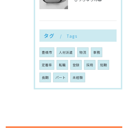
タグ
Tags
豊橋市
人材派遣
物流
事務
定着率
転職
登録
採用
短期
長期
パート
未経験