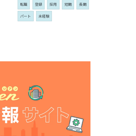
転職
登録
採用
短期
長期
パート
未経験