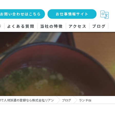
お問い合わせはこちら
お仕事情報サイト
声
よくある質問
当社の特徴
アクセス
ブログ
工場
軽作業
女性
検査
サービス
市で人材派遣の登録なら株式会社リアン
ブログ
ランチ🍱