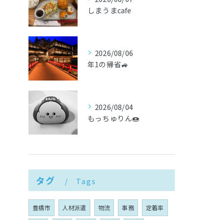
しまうまcafe
2026/08/06
年1の帰省🚙
2026/08/04
もっちゅりん🍩
タグ
Tags
豊橋市
人材派遣
物流
事務
定着率