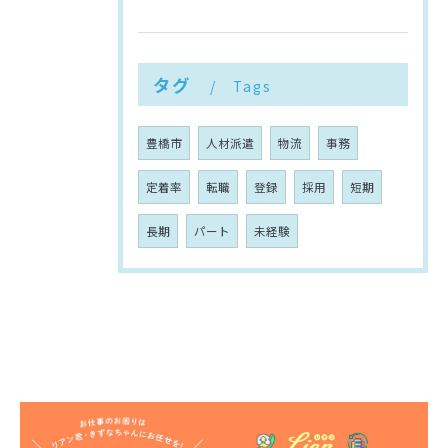
タグ
Tags
豊橋市
人材派遣
物流
事務
定着率
転職
登録
採用
短期
長期
パート
未経験