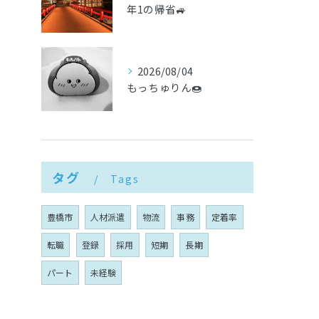
年1の帰省🚙
2026/08/04
もっちゅりん🍩
タグ
Tags
豊橋市
人材派遣
物流
事務
定着率
転職
登録
採用
短期
長期
パート
未経験